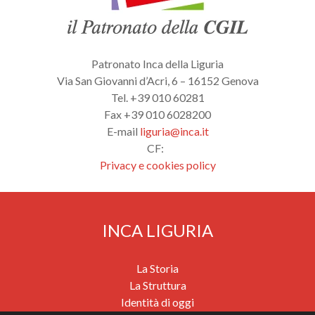
Patronato Inca della Liguria
Via San Giovanni d’Acri, 6 – 16152 Genova
Tel. +39 010 60281
Fax +39 010 6028200
E-mail
liguria@inca.it
CF:
Privacy e cookies policy
INCA LIGURIA
La Storia
La Struttura
Identità di oggi